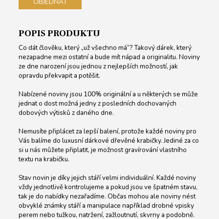
OBJEDNAT
POPIS PRODUKTU
Co dát člověku, který „už všechno má“? Takový dárek, který
nezapadne mezi ostatní a bude mít nápad a originalitu. Noviny
ze dne narození jsou jednou z nejlepších možností, jak
opravdu překvapit a potěšit.
Nabízené noviny jsou 100% originální a u některých se může
jednat o dost možná jedny z posledních dochovaných
dobových výtisků z daného dne.
Nemusíte připlácet za lepší balení, protože každé noviny pro
Vás balíme do luxusní dárkové dřevěné krabičky. Jediné za co
si u nás můžete připlatit, je možnost gravírování vlastního
textu na krabičku.
Stav novin je díky jejich stáří velmi individuální. Každé noviny
vždy jednotlivě kontrolujeme a pokud jsou ve špatném stavu,
tak je do nabídky nezařadíme. Občas mohou ale noviny nést
obvyklé známky stáří a manipulace například drobné vpisky
perem nebo tužkou, natržení, zažloutnutí, skvrny a podobně.